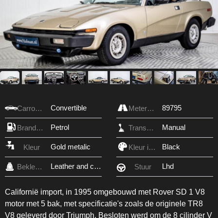
Convertible
89795
Carrosserie
Meterstand
Petrol
Manual
Brandstof
Transmissie
Gold metalic
Black
Kleur
Kleur interieur
Leather and cloth
Lhd
Bekleding
Stuur
Californië import, in 1995 omgebouwd met Rover SD 1 V8
motor met 5 bak, met specificatie's zoals de originele TR8
V8 geleverd door Triumph. Besloten werd om de 8 cilinder V