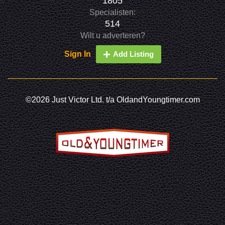
1805
Specialisten:
514
Wilt u adverteren?
Sign In
Add Listing
©2026 Just Victor Ltd. t/a OldandYoungtimer.com